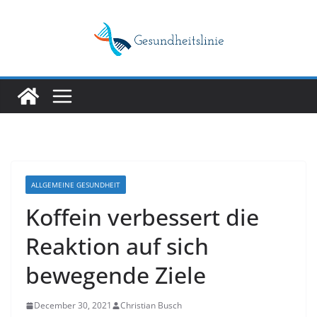
Skip
to
content
ALLGEMEINE GESUNDHEIT
Koffein verbessert die
Reaktion auf sich
bewegende Ziele
December 30, 2021
Christian Busch