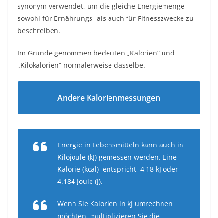
synonym verwendet, um die gleiche Energiemenge
sowohl für Ernährungs- als auch für Fitnesszwecke zu
beschreiben.
Im Grunde genommen bedeuten „Kalorien“ und
„Kilokalorien“ normalerweise dasselbe.
Andere Kalorienmessungen
Energie in Lebensmitteln kann auch in
Kilojoule (kJ) gemessen werden. Eine
Kalorie (kcal)
entspricht
4,18 kJ oder
4.184 Joule (J).
Wenn Sie Kalorien in kJ umrechnen
möchten, multiplizieren Sie die