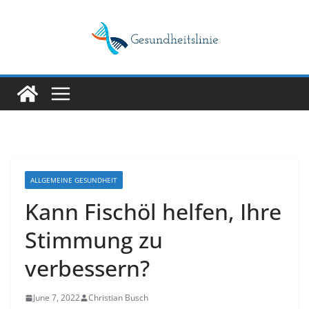
Skip
to
content
ALLGEMEINE GESUNDHEIT
Kann Fischöl helfen, Ihre
Stimmung zu
verbessern?
June 7, 2022
Christian Busch