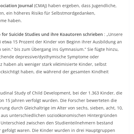
ciation Journal
(CMAJ) haben ergeben, dass Jugendliche,
en, ein höheres Risiko für Selbstmordgedanken,
eme haben.
 for Suicide Studies und ihre Koautoren schrieben
: „Unsere
i etwa 15 Prozent der Kinder von Beginn ihrer Ausbildung an
 sein.“ bis zum Übergang ins Gymnasium.” Sie fügte hinzu,
wächende depressive/dysthymische Symptome oder
 haben als weniger stark viktimisierte Kinder, selbst
ücksichtigt haben, die während der gesamten Kindheit
dinal Study of Child Development, bei der 1.363 Kinder, die
n 15 Jahren verfolgt wurden. Die Forscher bewerteten die
rung durch Gleichaltrige im Alter von sechs, sieben, acht, 10,
en aus unterschiedlichen sozioökonomischen Hintergründen
te Unterschied zwischen den Studienteilnehmern bestand
r gefolgt waren. Die Kinder wurden in drei Hauptgruppen