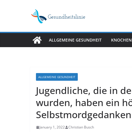
Skip
to
content
ALLGEMEINE GESUNDHEIT
KNOCHEN
ALLGEMEINE GESUNDHEIT
Jugendliche, die in d
wurden, haben ein hö
Selbstmordgedanken
January 1, 2022
Christian Busch