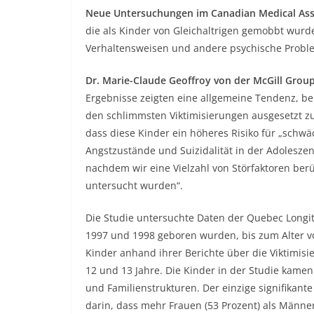
Neue Untersuchungen im Canadian Medical Asso
die als Kinder von Gleichaltrigen gemobbt wurd
Verhaltensweisen und andere psychische Probl
Dr. Marie-Claude Geoffroy von der McGill Group
Ergebnisse zeigten eine allgemeine Tendenz, be
den schlimmsten Viktimisierungen ausgesetzt zu
dass diese Kinder ein höheres Risiko für „sch
Angstzustände und Suizidalität in der Adoleszenz
nachdem wir eine Vielzahl von Störfaktoren ber
untersucht wurden“.
Die Studie untersuchte Daten der Quebec Longitu
1997 und 1998 geboren wurden, bis zum Alter vo
Kinder anhand ihrer Berichte über die Viktimisie
12 und 13 Jahre. Die Kinder in der Studie kam
und Familienstrukturen. Der einzige signifikan
darin, dass mehr Frauen (53 Prozent) als Männe