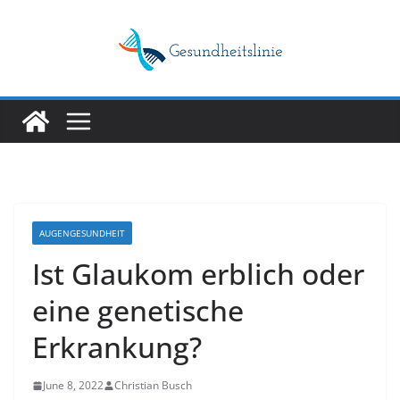
Skip
to
content
AUGENGESUNDHEIT
Ist Glaukom erblich oder
eine genetische
Erkrankung?
June 8, 2022
Christian Busch