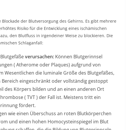
e Blockade der Blutversorgung des Gehirns. Es gibt mehrere
erhöhtes Risiko für die Entwicklung eines ischämischen
azu, den Blutfluss in irgendeiner Weise zu blockieren. Die
ämischen Schlaganfall:
 Blutgefäße
verursachen:
Können Blutgerinnsel
ungen (
Atherome
oder Plaques) aufgrund von
 im Wesentlichen die luminale Größe des Blutgefäßes,
 Bereich eingeschränkt oder vollständig gestoppt
eil des Körpers bilden und an einen anderen Ort
nthrombose
( TVT ) der Fall ist. Meistens tritt ein
rinnung fördert.
en wie einen Überschuss an roten Blutkörperchen
drom und einen hohen Homocysteinspiegel im Blut
bung schaffen, die die Bildung von Blutgerinnseln