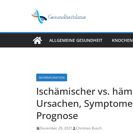
Skip
to
content
ALLGEMEINE GESUNDHEIT
KNOCHEN
GEHIRNFUNKTION
Ischämischer vs. häm
Ursachen, Symptome
Prognose
December 28, 2021
Christian Busch