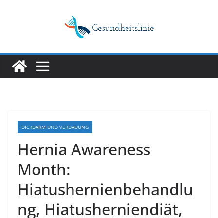
Skip
to
content
DICKDARM UND VERDAUUNG
Hernia Awareness
Month:
Hiatushernienbehandlu
ng, Hiatusherniendiät,