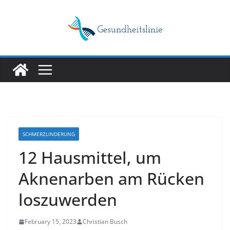
Skip
to
content
SCHMERZLINDERUNG
12 Hausmittel, um
Aknenarben am Rücken
loszuwerden
February 15, 2023
Christian Busch