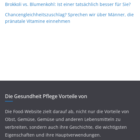
Brokkoli vs. Blumenkohl: Ist einer tatsächlich besser für Sie?
Chancengleichheitszuschlag? Sprechen wir über Männer, die
pränatale Vitamine einnehmen
Die Gesundheit Pflege Vorteile von
Die Food-Website zielt darauf ab, nicht nur die Vorteile von
Obst, Gemüse, Gemüse und anderen Lebensmitteln zu
verbreiten, sondern auch ihre Geschichte, die wichtigsten
Eigenschaften und ihre Hauptverwendungen.