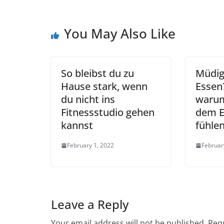
You May Also Like
So bleibst du zu
Müdig
Hause stark, wenn
Essen
du nicht ins
warum
Fitnessstudio gehen
dem 
kannst
fühle
February 1, 2022
Februar
Leave a Reply
Your email address will not be published.
Requ