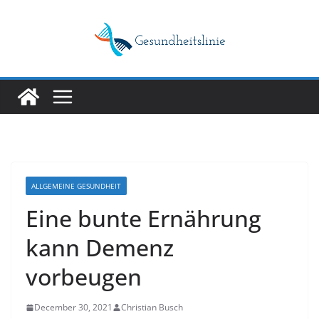
Skip
to
content
ALLGEMEINE GESUNDHEIT
Eine bunte Ernährung
kann Demenz
vorbeugen
December 30, 2021
Christian Busch