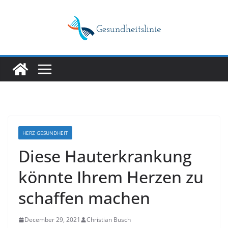
Skip
to
content
HERZ GESUNDHEIT
Diese Hauterkrankung
könnte Ihrem Herzen zu
schaffen machen
December 29, 2021
Christian Busch