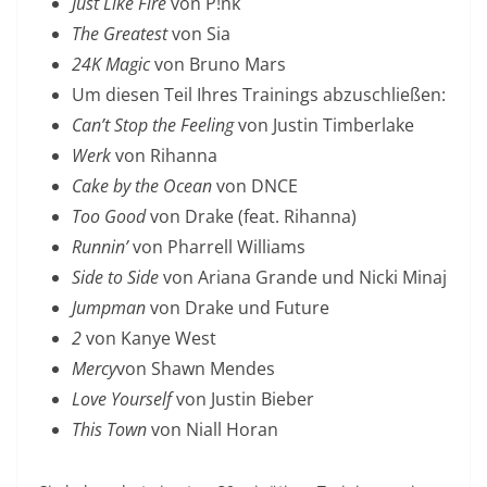
Just Like Fire
von P!nk
The Greatest
von Sia
24K Magic
von Bruno Mars
Um diesen Teil Ihres Trainings abzuschließen:
Can’t Stop the Feeling
von Justin Timberlake
Werk
von Rihanna
Cake by the Ocean
von DNCE
Too Good
von Drake (feat. Rihanna)
Runnin’
von Pharrell Williams
Side to Side
von Ariana Grande und Nicki Minaj
Jumpman
von Drake und Future
2
von Kanye West
Mercy
von Shawn Mendes
Love Yourself
von Justin Bieber
This Town
von Niall Horan