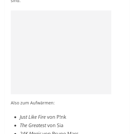
sind.
Also zum Aufwärmen:
Just Like Fire
von P!nk
The Greatest
von Sia
24K Magic
von Bruno Mars