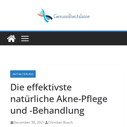
Skip
to
content
ANTIALTERUNG
Die effektivste
natürliche Akne-Pflege
und -Behandlung
December 30, 2021
Christian Busch