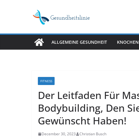
Skip
to
content
ALLGEMEINE GESUNDHEIT
KNOCHEN
FITNESS
Der Leitfaden Für M
Bodybuilding, Den Si
Gewünscht Haben!
December 30, 2023
Christian Busch