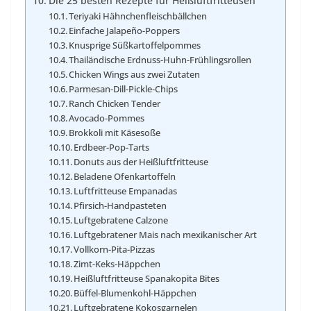
Die 25 besten Rezepte für Heißluftfritteusen
Teriyaki Hähnchenfleischbällchen
Einfache Jalapeño-Poppers
Knusprige Süßkartoffelpommes
Thailändische Erdnuss-Huhn-Frühlingsrollen
Chicken Wings aus zwei Zutaten
Parmesan-Dill-Pickle-Chips
Ranch Chicken Tender
Avocado-Pommes
Brokkoli mit Käsesoße
Erdbeer-Pop-Tarts
Donuts aus der Heißluftfritteuse
Beladene Ofenkartoffeln
Luftfritteuse Empanadas
Pfirsich-Handpasteten
Luftgebratene Calzone
Luftgebratener Mais nach mexikanischer Art
Vollkorn-Pita-Pizzas
Zimt-Keks-Häppchen
Heißluftfritteuse Spanakopita Bites
Büffel-Blumenkohl-Häppchen
Luftgebratene Kokosgarnelen