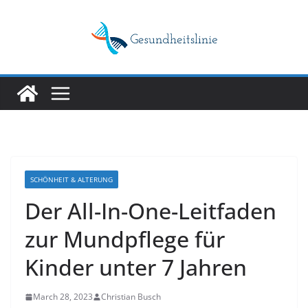
Skip
to
content
SCHÖNHEIT & ALTERUNG
Der All-In-One-Leitfaden
zur Mundpflege für
Kinder unter 7 Jahren
March 28, 2023
Christian Busch