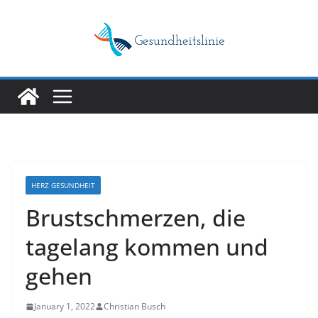
Skip
to
content
HERZ GESUNDHEIT
Brustschmerzen, die
tagelang kommen und
gehen
January 1, 2022
Christian Busch