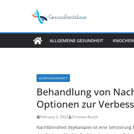
Skip
to
content
ALLGEMEINE GESUNDHEIT
KNOCHEN
AUGENGESUNDHEIT
Behandlung von Nacht
Optionen zur Verbess
February 2, 2022
Christian Busch
Nachtblindheit (Nyktalopie) ist eine Sehstörung