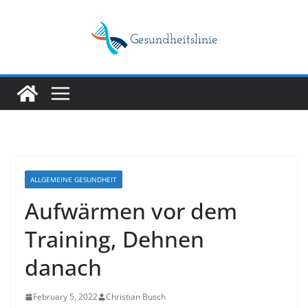
Skip
to
content
ALLGEMEINE GESUNDHEIT
Aufwärmen vor dem
Training, Dehnen
danach
February 5, 2022
Christian Busch