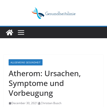
Skip
to
content
ALLGEMEINE GESUNDHEIT
Atherom: Ursachen,
Symptome und
Vorbeugung
December 30, 2021
Christian Busch