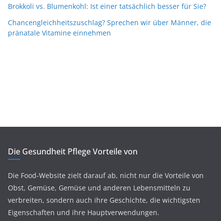
Brokkoli vs. Blumenkohl: Ist einer tatsächlich besser für Sie?
Chancengleichheitszuschlag? Sprechen wir über Männer, die
pränatale Vitamine einnehmen
Die Gesundheit Pflege Vorteile von
Die Food-Website zielt darauf ab, nicht nur die Vorteile von
Obst, Gemüse, Gemüse und anderen Lebensmitteln zu
verbreiten, sondern auch ihre Geschichte, die wichtigsten
Eigenschaften und ihre Hauptverwendungen.