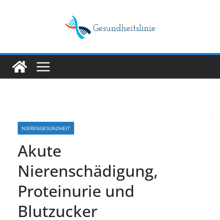
Skip
to
content
NIERENGESUNDHEIT
Akute
Nierenschädigung,
Proteinurie und
Blutzucker