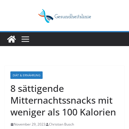
Skip
to
content
DIÄT & ERNÄHRUNG
8 sättigende
Mitternachtssnacks mit
weniger als 100 Kalorien
November 29, 2023
Christian Busch