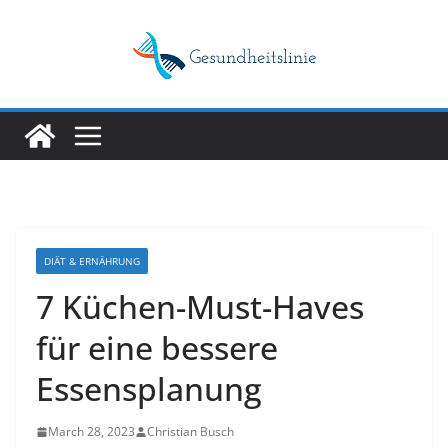
Skip
to
content
DIÄT & ERNÄHRUNG
7 Küchen-Must-Haves
für eine bessere
Essensplanung
March 28, 2023
Christian Busch