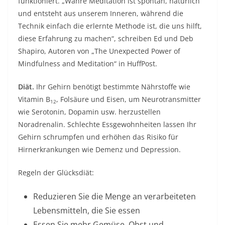
funktioniert. „Wahre Meditation ist spontan, natürlich
und entsteht aus unserem Inneren, während die
Technik einfach die erlernte Methode ist, die uns hilft,
diese Erfahrung zu machen“, schreiben Ed und Deb
Shapiro, Autoren von „The Unexpected Power of
Mindfulness and Meditation“ in HuffPost.
Diät.
Ihr Gehirn benötigt bestimmte Nährstoffe wie
Vitamin B
, Folsäure und Eisen, um Neurotransmitter
12
wie Serotonin, Dopamin usw. herzustellen
Noradrenalin. Schlechte Essgewohnheiten lassen Ihr
Gehirn schrumpfen und erhöhen das Risiko für
Hirnerkrankungen wie Demenz und Depression.
Regeln der Glücksdiät:
Reduzieren Sie die Menge an verarbeiteten
Lebensmitteln, die Sie essen
Essen Sie mehr Gemüse, Obst und