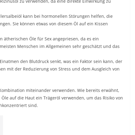
r Rizinusöl zu verwenden, da eine direkte Einwirkung zu
ersalbeiöl kann bei hormonellen Störungen helfen, die
ingen. Sie können etwas von diesem Öl auf ein Kissen
en ätherischen Öle für Sex angepriesen, da es ein
n meisten Menschen im Allgemeinen sehr geschätzt und das
 Einatmen den Blutdruck senkt, was ein Faktor sein kann, der
men mit der Reduzierung von Stress und dem Ausgleich von
n Kombination miteinander verwenden. Wie bereits erwähnt,
 Öle auf die Haut ein Trägeröl verwenden, um das Risiko von
hkonzentriert sind.