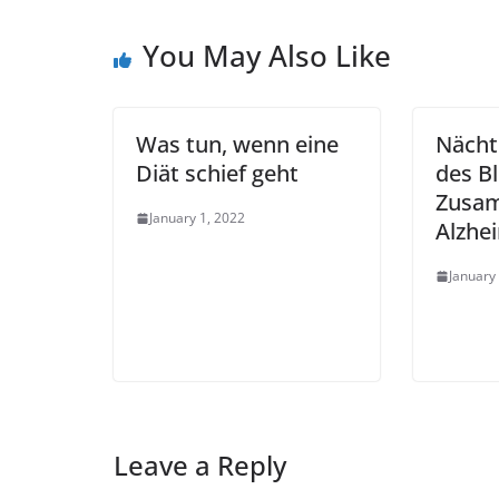
You May Also Like
Was tun, wenn eine
Nächt
Diät schief geht
des B
Zusa
January 1, 2022
Alzhe
January
Leave a Reply