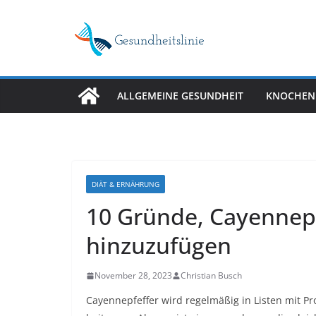
Skip
to
content
ALLGEMEINE GESUNDHEIT
KNOCHEN
DIÄT & ERNÄHRUNG
10 Gründe, Cayennepf
hinzuzufügen
November 28, 2023
Christian Busch
Cayennepfeffer wird regelmäßig in Listen mit P